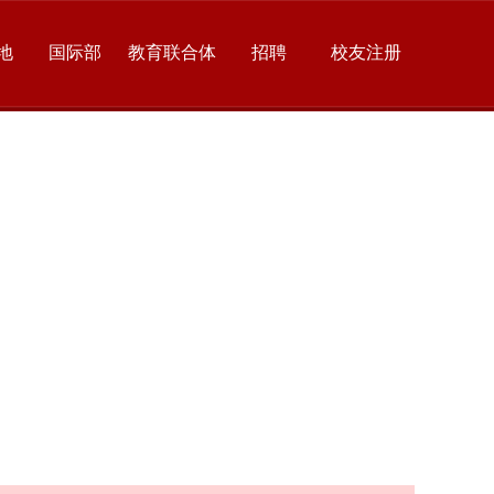
地
国际部
教育联合体
招聘
校友注册