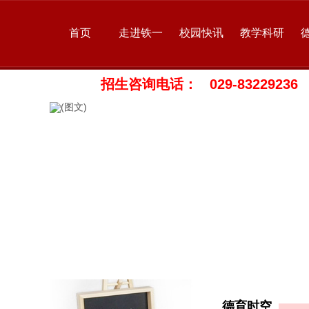
首页
走进铁一
校园快讯
教学科研
招生咨询电话： 029-83229236
德育时空