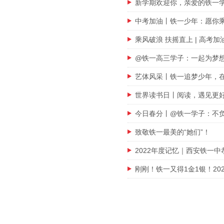
新学期欢迎你，亲爱的铁一
中考加油丨铁一少年：愿你
乘风破浪 扶摇直上 | 高考
@铁一高三学子：一起为梦
艺体风采丨铁一追梦少年，
世界读书日丨阅读，遇见更
今日春分丨@铁一学子：不
致敬铁一最美的“她们”！
2022年度记忆｜西安铁一
刚刚！铁一又得1金1银！20