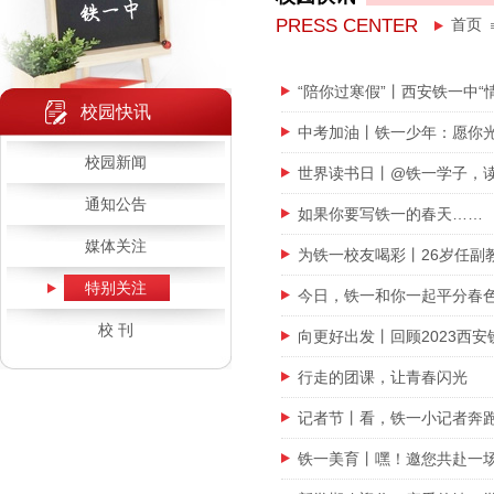
PRESS CENTER
首页
“陪你过寒假”丨西安铁一中“
校园快讯
中考加油丨铁一少年：愿你
校园新闻
世界读书日丨@铁一学子，
通知公告
如果你要写铁一的春天……
媒体关注
为铁一校友喝彩丨26岁任副
特别关注
今日，铁一和你一起平分春
校 刊
向更好出发丨回顾2023西
行走的团课，让青春闪光
记者节丨看，铁一小记者奔
铁一美育丨嘿！邀您共赴一场