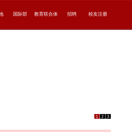
地
国际部
教育联合体
招聘
校友注册
1
2
3