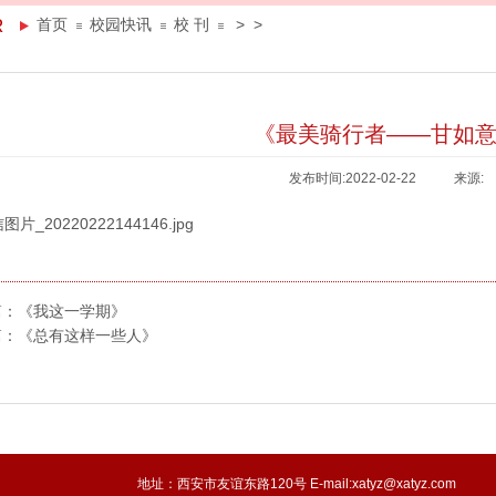
R
首页
校园快讯
校 刊
>
>
《最美骑行者——甘如
发布时间:2022-02-22
来源:
篇：
《我这一学期》
篇：
《总有这样一些人》
地址：西安市友谊东路120号 E-mail:xatyz@xatyz.com