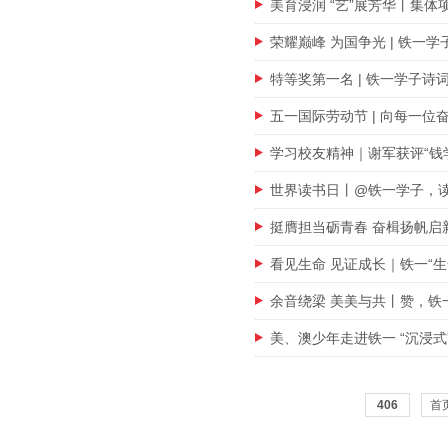
美育浸润 “艺”展芳华丨集体
荣耀巅峰 为国争光 | 铁一学
特等奖第一名 | 铁一学子诗
五一国际劳动节 | 向每一位
学习校友精神｜谢军获评“钱
世界读书日丨@铁一学子，
挺膺担当砺青春 奋楫扬帆启
看见生命 见证成长｜铁一“
余音绕梁 美美与共丨赞，铁
美、澳少年走进铁一 “沉浸式
406
首