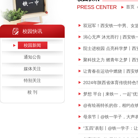
PRESS CENTER
首页
双冠军！西安铁一中男、女篮燃爆
校园快讯
润心无声 沐光而行 | 西安铁
校园新闻
院士进校园 点亮科学梦丨西
通知公告
聚科技之力 燃青年之梦丨西
媒体关注
让青春在运动中燃烧丨西安铁
特别关注
2024年陕西省体育传统特
校 刊
梦想 平台 | 来铁一，一起“优
@有绘画特长的你，相约在
母亲节丨@铁一学子，大声
“五四”表彰丨@铁一学子：