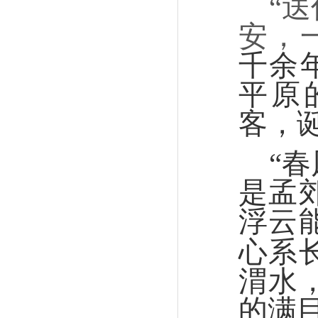
“
安，
千余
平原
客，
“
是孟
浮云
心系
渭水
的满