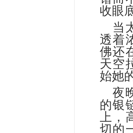
收眼
当
透着
佛还
天空
始她
夜
的银
上，
切的