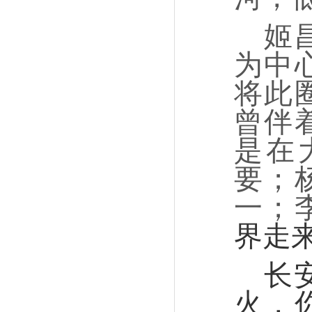
姬
为中
将此
曾伴
是在
要；
一；
界走
长
火，