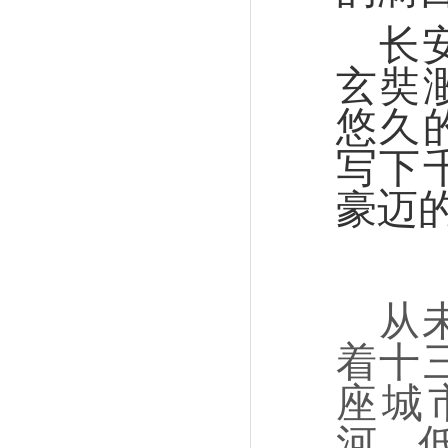
长
玄奘
悠久
写下
豪迈
从
着十
座城
河，