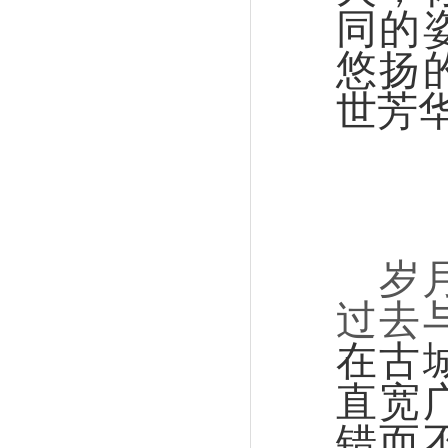
同的
悠扬
世芳
岁
过去
在古
直宽
错而