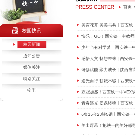
PRESS CENTER
首页
美育花开 美美与共丨西安铁
校园快讯
快乐，GO！西安铁一中教
校园新闻
少年当有科学梦！西安铁一
通知公告
感悟人文 畅想未来 | 西安
媒体关注
研修赋能 聚力成长 | 陕
特别关注
追光而行 耕耘不辍丨西安铁
校 刊
双冠加冕！西安铁一中VEX
青春逐光 团课铸魂丨西安铁
6集15金23银5铜丨西安铁一
美出屏幕！把铁一的美好邮