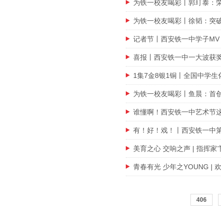
为铁一校友喝彩丨郭玎泰：
为铁一校友喝彩丨徐韬：突破
记者节丨西安铁一中学子M
喜报丨西安铁一中一大波获
1集7金8银1铜丨全国中学
为铁一校友喝彩丨鱼晨：首创
谁懂啊！西安铁一中艺术节
有！好！戏！丨西安铁一中第
美育之心 交响之声 | 指挥
青春有光 少年之YOUNG 
406